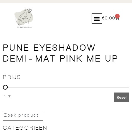
0
€
0.00
PUNE EYESHADOW
DEMI-MAT PINK ME UP
PRIJS
PRIJS
17
Reset
CATEGORIEËN