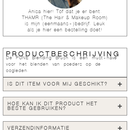
Anisa hier! Tof dat je er bent.
THAMR (The Hair & Makeup Room)
is mijn (eenmaans-)bedrijf. Leuk
als je hier een bestelling doet!
PRODUCTBESCHRIJVING
De PUNE Blending Brush is een must-have
voor het blenden van poeders op de
oogleden.
IS DIT ITEM VOOR MIJ GESCHIKT?
HOE KAN IK DIT PRODUCT HET
BESTE GEBRUIKEN?
VERZENDINFORMATIE