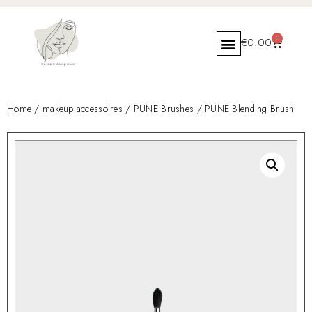
0
€
0.00
Home
/
makeup accessoires
/
PUNE Brushes
/ PUNE Blending Brush