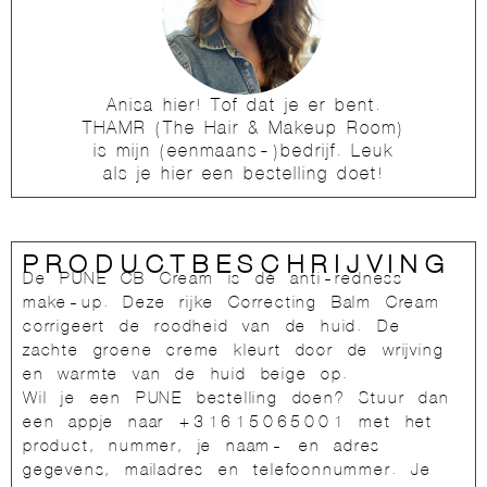
Anisa hier! Tof dat je er bent.
THAMR (The Hair & Makeup Room)
is mijn (eenmaans-)bedrijf. Leuk
als je hier een bestelling doet!
PRODUCTBESCHRIJVING
De PUNE CB Cream is dé anti-redness
make-up. Deze rijke Correcting Balm Cream
corrigeert de roodheid van de huid. De
zachte groene creme kleurt door de wrijving
en warmte van de huid beige op.
Wil je een PUNE bestelling doen? Stuur dan
een appje naar +31615065001 met het
product, nummer, je naam- en adres
gegevens, mailadres en telefoonnummer. Je