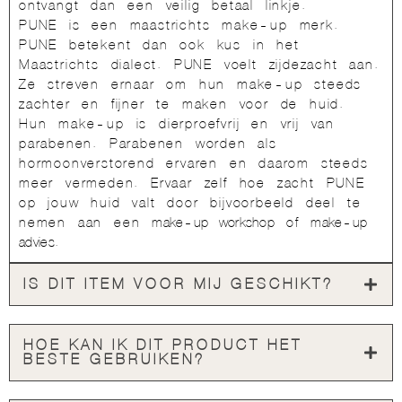
ontvangt dan een veilig betaal linkje.
PUNE is een maastrichts make-up merk.
PUNE betekent dan ook kus in het
Maastrichts dialect. PUNE voelt zijdezacht aan.
Ze streven ernaar om hun make-up steeds
zachter en fijner te maken voor de huid.
Hun make-up is dierproefvrij en vrij van
parabenen. Parabenen worden als
hormoonverstorend ervaren en daarom steeds
meer vermeden. Ervaar zelf hoe zacht PUNE
op jouw huid valt door bijvoorbeeld deel te
nemen aan een
make-up workshop
of
make-up
advies
.
IS DIT ITEM VOOR MIJ GESCHIKT?
HOE KAN IK DIT PRODUCT HET
BESTE GEBRUIKEN?