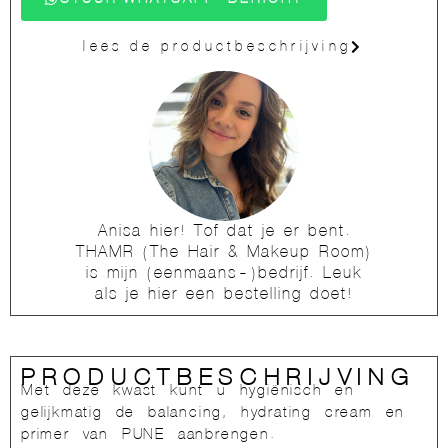
lees de productbeschrijving
Anisa hier! Tof dat je er bent.
THAMR (The Hair & Makeup Room)
is mijn (eenmaans-)bedrijf. Leuk
als je hier een bestelling doet!
PRODUCTBESCHRIJVING
Met deze kwast kunt u hygiënisch en
gelijkmatig de balancing, hydrating cream en
primer van PUNE aanbrengen.