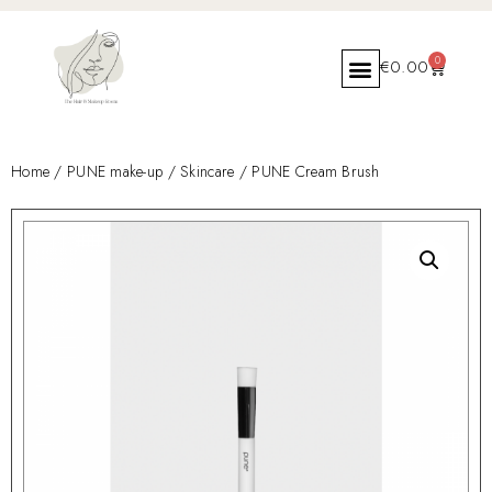
0
€
0.00
Home
/
PUNE make-up
/
Skincare
/ PUNE Cream Brush