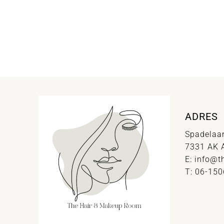
ADRES
Spadelaa
7331 AK 
E:
info@t
T: 06-15