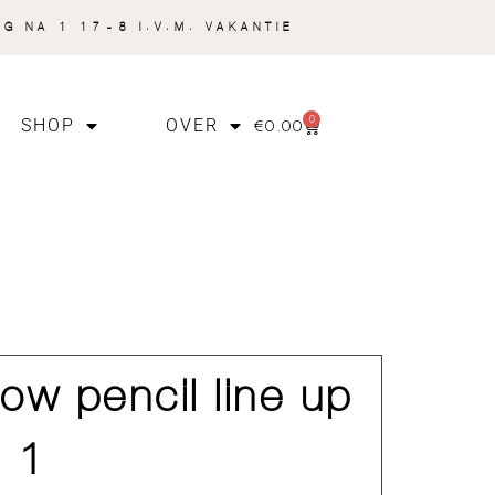
NG NA 1 17-8 I.V.M. VAKANTIE
0
€
0.00
SHOP
OVER
ow pencil line up
s 1