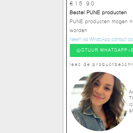
€
15.90
Bestel PUNE producten
PUNE producten mogen nie
worden.
Neem via WhatsApp contact op v
STUUR WHATSAPP-
lees de productbeschr
A
T
i
a