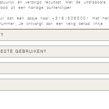
tuurlijk en verzorgd resultaat. Met de uitdraaibare
ood zit een handige puntenslijper.
Stuur dan een appje naar +31615065001 met het
nummer. Je ontvangt dan een veilig betaal linkje.
T?
BESTE GEBRUIKEN?