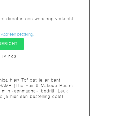
t direct in een webshop verkocht
oor een bestelling.
BERICHT
ijving
nisa hier! Tof dat je er bent.
HAMR (The Hair & Makeup Room)
s mijn (eenmaans-)bedrijf. Leuk
ls je hier een bestelling doet!