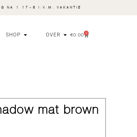
NG NA 1 17-8 I.V.M. VAKANTIE
0
€
0.00
SHOP
OVER
hadow mat brown