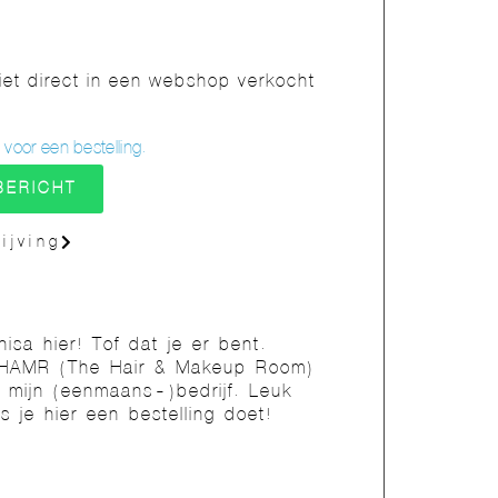
t direct in een webshop verkocht
oor een bestelling.
BERICHT
ijving
nisa hier! Tof dat je er bent.
HAMR (The Hair & Makeup Room)
s mijn (eenmaans-)bedrijf. Leuk
ls je hier een bestelling doet!