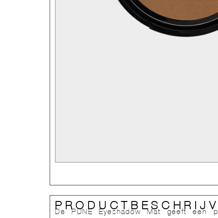
PRODUCTBESCHRIJV
De PUNE Eyeshadow Mat geeft een pra