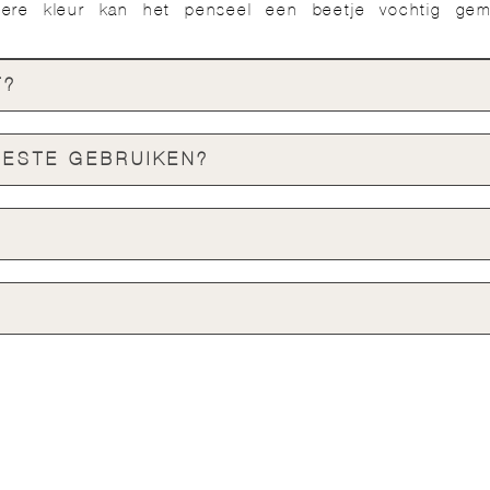
sere kleur kan het penseel een beetje vochtig gem
T?
BESTE GEBRUIKEN?