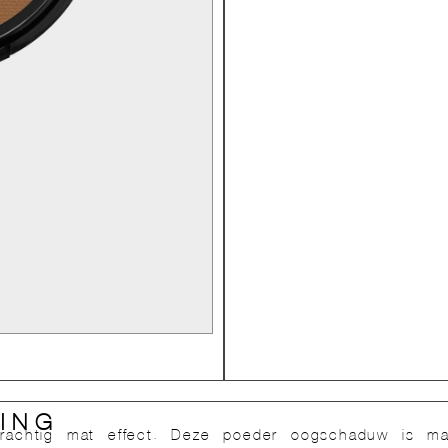
ING
chtig mat effect. Deze poeder oogschaduw is makk