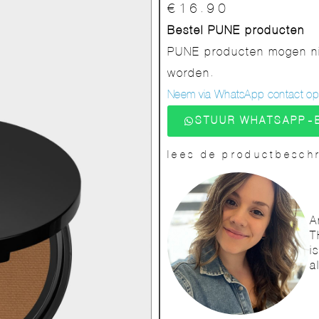
€
16.90
Bestel PUNE producten
PUNE producten mogen nie
worden.
Neem via WhatsApp contact op v
STUUR WHATSAPP-
lees de productbeschr
A
T
i
a