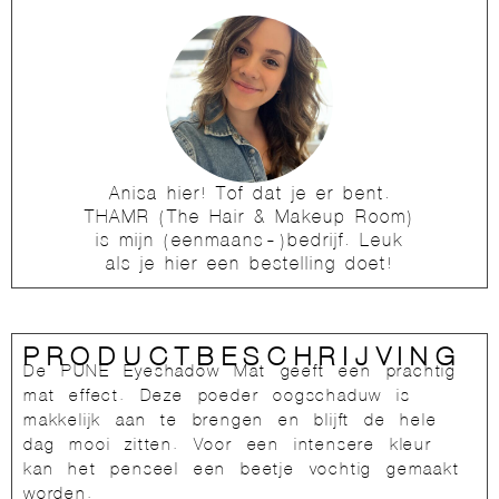
Anisa hier! Tof dat je er bent.
THAMR (The Hair & Makeup Room)
is mijn (eenmaans-)bedrijf. Leuk
als je hier een bestelling doet!
PRODUCTBESCHRIJVING
De PUNE Eyeshadow Mat geeft een prachtig
mat effect. Deze poeder oogschaduw is
makkelijk aan te brengen en blijft de hele
dag mooi zitten. Voor een intensere kleur
kan het penseel een beetje vochtig gemaakt
worden.