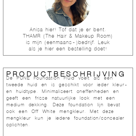
Anisa hier! Tof dat je er bent.
THAMR (The Hair & Makeup Room)
is mijn (eenmaans-)bedrijf. Leuk
als je hier een bestelling doet!
PRODUCTBESCHRIJVING
De PUNE Foundation Fluid voelt als een
tweede huid en is geschikt voor ieder kleur-
en huidtype. Minimaliseert oneffenheden en
geeft een frisse natuurlijke look met een
medium dekking. Deze foundation lijn bevat
ook een Off White mengkleur. Met deze
mengkleur kun je iedere foundation/concealer
oplichten.