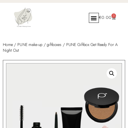
0
€
0.00
Home
/
PUNE make-up
/
giftboxes
/ PUNE Giftbox Get Ready For A
Night Out