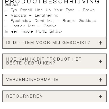
PRODUCTBESCHRIJVING
Giftbox:
– Eye Pencil Line Up Your Eyes – Brown
– Mascara – Lengthening
– Eyeshadow Demi-Mat – Bronze Goddess
– Lipstick Mat – Godiva
In een mooie PUNE giftbox
IS DIT ITEM VOOR MIJ GESCHIKT?
HOE KAN IK DIT PRODUCT HET
BESTE GEBRUIKEN?
VERZENDINFORMATIE
RETOURNEREN