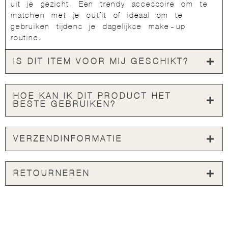
uit je gezicht. Een trendy accessoire om te
matchen met je outfit of ideaal om te
gebruiken tijdens je dagelijkse make-up
routine.
IS DIT ITEM VOOR MIJ GESCHIKT?
HOE KAN IK DIT PRODUCT HET
BESTE GEBRUIKEN?
VERZENDINFORMATIE
RETOURNEREN