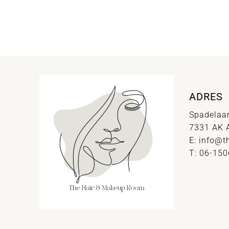
ADRES
Spadelaa
7331 AK 
E:
info@t
T: 06-15