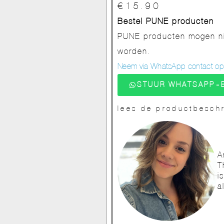
€
15.90
Bestel PUNE producten
PUNE producten mogen nie
worden.
Neem via WhatsApp contact op v
STUUR WHATSAPP-
lees de productbeschr
A
T
i
a