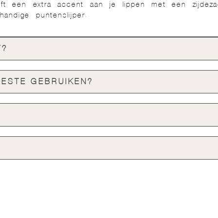
eeft een extra accent aan je lippen met een zijdeza
andige puntenslijper.
T?
BESTE GEBRUIKEN?