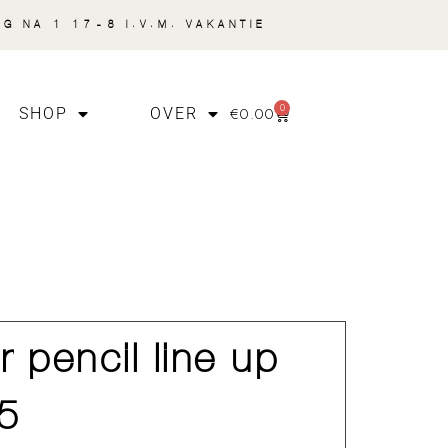
NG NA 1 17-8 I.V.M. VAKANTIE
0
€
0.00
SHOP
OVER
r pencil line up
25