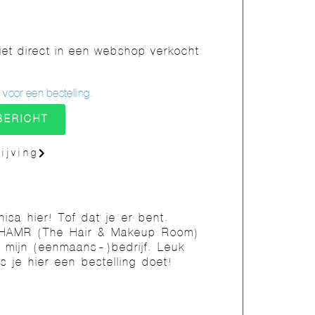
t direct in een webshop verkocht
oor een bestelling.
BERICHT
ijving
nisa hier! Tof dat je er bent.
HAMR (The Hair & Makeup Room)
s mijn (eenmaans-)bedrijf. Leuk
ls je hier een bestelling doet!