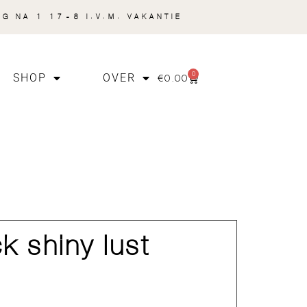
NG NA 1 17-8 I.V.M. VAKANTIE
0
€
0.00
SHOP
OVER
ck shiny lust