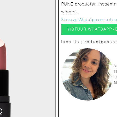
PUNE producten mogen nie
worden.
Neem via WhatsApp contact op v
STUUR WHATSAPP-
lees de productbeschr
A
T
i
a