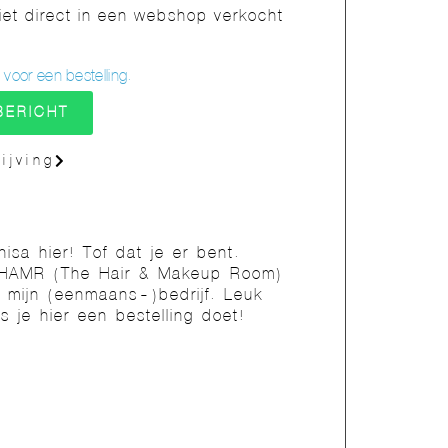
t direct in een webshop verkocht
oor een bestelling.
BERICHT
ijving
nisa hier! Tof dat je er bent.
HAMR (The Hair & Makeup Room)
s mijn (eenmaans-)bedrijf. Leuk
ls je hier een bestelling doet!