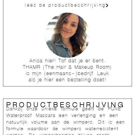
lees de productbeschrijving
Anisa hier! Tof dat je er bent.
THAMR (The Hair & Makeup Room)
is mijn (eenmaans-)bedrijf. Leuk
als je hier een bestelling doet!
PRODUCTBESCHRIJVING
Dankzij onze unieke formule geeft de PUNE
Waterproof Mascara een verlenging en een
natuurlijk volume aan de wimpers. Dit is een
formule waardoor de wimpers waterresistent