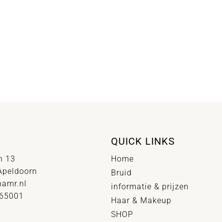
QUICK LINKS
n 13
Home
Apeldoorn
Bruid
hamr.nl
informatie & prijzen
065001
Haar & Makeup
SHOP