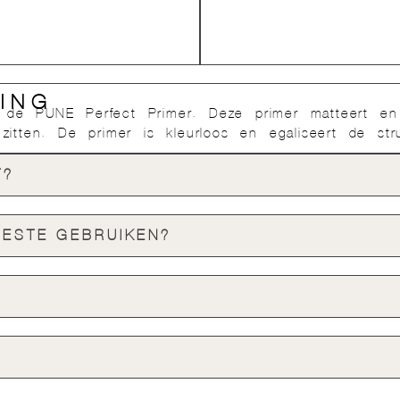
ING
de PUNE Perfect Primer. Deze primer matteert en 
zitten. De primer is kleurloos en egaliseert de st
T?
BESTE GEBRUIKEN?