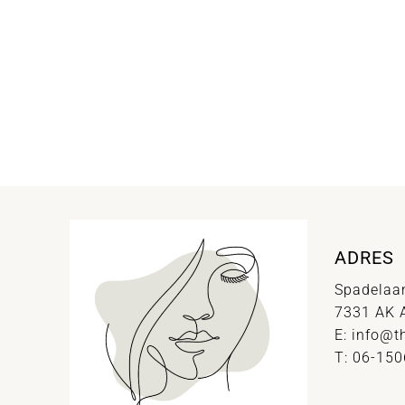
ADRES
Spadelaa
7331 AK 
E:
info@t
T: 06-15