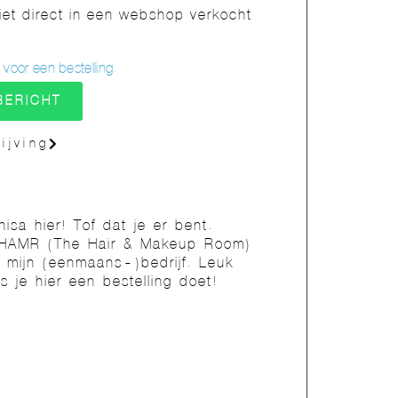
t direct in een webshop verkocht
oor een bestelling.
BERICHT
ijving
nisa hier! Tof dat je er bent.
HAMR (The Hair & Makeup Room)
s mijn (eenmaans-)bedrijf. Leuk
ls je hier een bestelling doet!