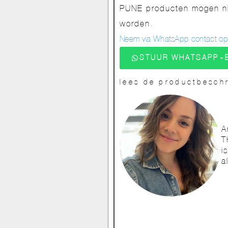
PUNE producten mogen nie
worden.
Neem via WhatsApp contact op v
STUUR WHATSAPP-
lees de productbeschr
A
T
i
a