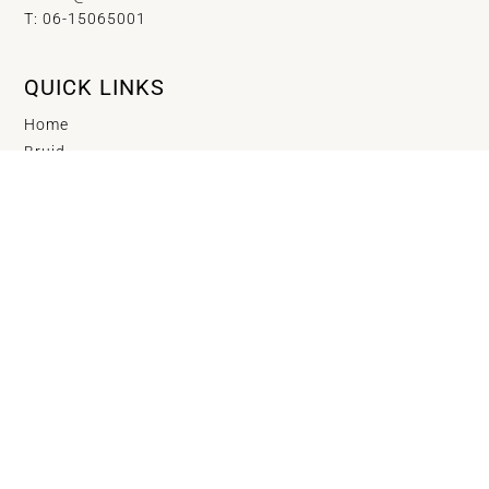
T: 06-15065001
QUICK LINKS
Home
Bruid
informatie & prijzen
Haar & Makeup
SHOP
Contact
Foto bronnen
AFSPRAAK MAKEN?
Klik op onderstaande button om direct een afspraak te
maken!
KLIK HIER