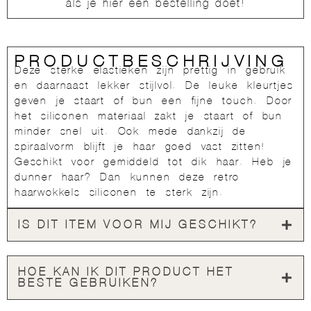
als je hier een bestelling doet!
PRODUCTBESCHRIJVING
Deze sterke elastieken zijn prettig in gebruik
en daarnaast lekker stijlvol. De leuke kleurtjes
geven je staart of bun een fijne touch. Door
het siliconen materiaal zakt je staart of bun
minder snel uit. Ook mede dankzij de
spiraalvorm blijft je haar goed vast zitten!
Geschikt voor gemiddeld tot dik haar. Heb je
dunner haar? Dan kunnen deze retro
haarwokkels siliconen te sterk zijn.
IS DIT ITEM VOOR MIJ GESCHIKT?
HOE KAN IK DIT PRODUCT HET
BESTE GEBRUIKEN?