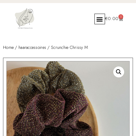
0
€
0.00
Home
/
haaraccessoires
/ Scrunchie Chrissy M