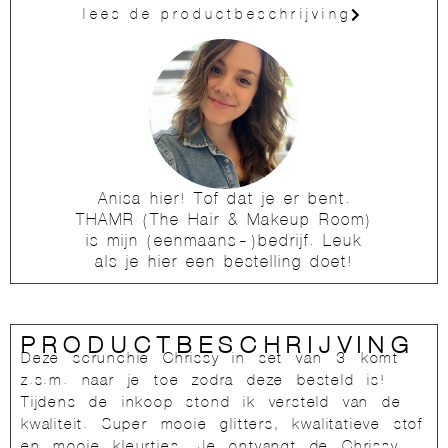
lees de productbeschrijving
Anisa hier! Tof dat je er bent.
THAMR (The Hair & Makeup Room)
is mijn (eenmaans-)bedrijf. Leuk
als je hier een bestelling doet!
PRODUCTBESCHRIJVING
Deze scrunchie Chrissy in set van 3 komt
z.s.m. naar je toe zodra deze besteld is!
Tijdens de inkoop stond ik versteld van de
kwaliteit. Super mooie glitters, kwalitatieve stof
en mooie kleurtjes. Je ontvangt de Chrissy